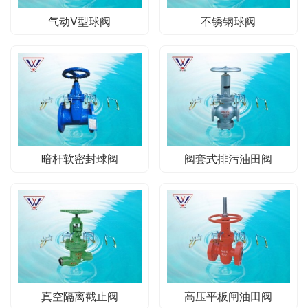
气动V型球阀
不锈钢球阀
暗杆软密封球阀
阀套式排污油田阀
真空隔离截止阀
高压平板闸油田阀